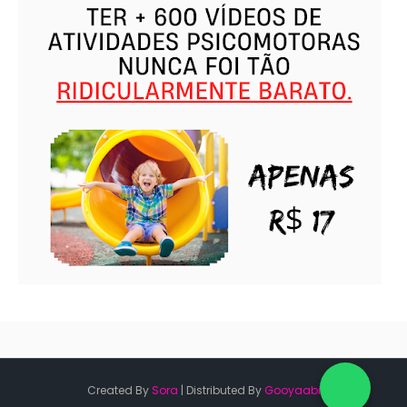
Created By
Sora
| Distributed By
Gooyaabi