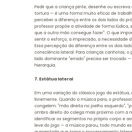
Pedir que a criança pinte, desenhe ou escre
tortura — é uma forma muito eficaz de trabalha
perceber a diferença entre os dois lados do p
professor propõe a atividade de forma lúdica,
que a outra mão consegue fazer". O que import
sentir o esforço, a imprecisão, a necessidad
Essa percepção da diferença entre os dois la
consciência lateral. Para crianças canhotas, o 
lado dominante "errado" precisa ser trocado 
hierarquia.
7. Estátua lateral
Em uma variação do clássico jogo da estátua,
livremente. Quando a música para, o professor
congelem: "mão direita no joelho esquerdo", "pé
ombro direito do colega mais próximo com a m
identificar os segmentos no próprio corpo e a
leve do jogo — a música parou, todo mundo e
aumentada que torna o processamento lateral