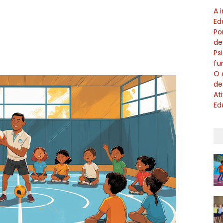
A 
Ed
Po
de
Ps
fu
O 
de
At
Ed