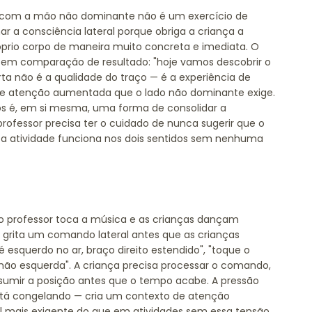
va com a mão não dominante não é um exercício de
r a consciência lateral porque obriga a criança a
róprio corpo de maneira muito concreta e imediata. O
 sem comparação de resultado: "hoje vamos descobrir o
a não é a qualidade do traço — é a experiência de
e de atenção aumentada que o lado não dominante exige.
dos é, em si mesma, uma forma de consolidar a
professor precisa ter o cuidado de nunca sugerir que o
— a atividade funciona nos dois sentidos sem nenhuma
 o professor toca a música e as crianças dançam
 grita um comando lateral antes que as crianças
 esquerdo no ar, braço direito estendido", "toque o
ão esquerda". A criança precisa processar o comando,
ssumir a posição antes que o tempo acabe. A pressão
stá congelando — cria um contexto de atenção
 mais exigente do que em atividades sem essa tensão