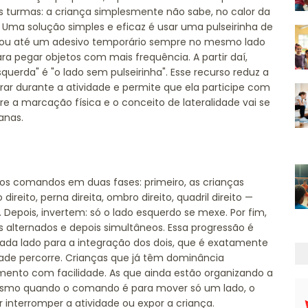
s turmas: a criança simplesmente não sabe, no calor da
o. Uma solução simples e eficaz é usar uma pulseirinha de
so ou até um adesivo temporário sempre no mesmo lado
ra pegar objetos com mais frequência. A partir daí,
esquerda" é "o lado sem pulseirinha". Esse recurso reduz a
rar durante a atividade e permite que ela participe com
e a marcação física e o conceito de lateralidade vai se
anas.
os comandos em duas fases: primeiro, as crianças
reito, perna direita, ombro direito, quadril direito —
Depois, invertem: só o lado esquerdo se mexe. Por fim,
 alternados e depois simultâneos. Essa progressão é
cada lado para a integração dos dois, que é exatamente
ade percorre. Crianças que já têm dominância
mento com facilidade. As que ainda estão organizando a
esmo quando o comando é para mover só um lado, o
r interromper a atividade ou expor a criança.