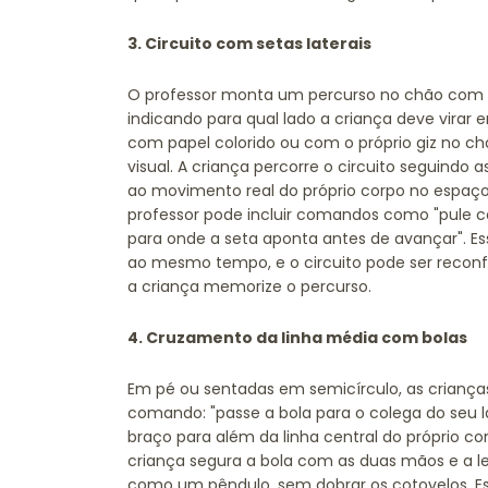
3. Circuito com setas laterais
O professor monta um percurso no chão com fit
indicando para qual lado a criança deve virar 
com papel colorido ou com o próprio giz no ch
visual. A criança percorre o circuito seguindo 
ao movimento real do próprio corpo no espaç
professor pode incluir comandos como "pule co
para onde a seta aponta antes de avançar". Ess
ao mesmo tempo, e o circuito pode ser recon
a criança memorize o percurso.
4. Cruzamento da linha média com bolas
Em pé ou sentadas em semicírculo, as crianç
comando: "passe a bola para o colega do seu la
braço para além da linha central do próprio co
criança segura a bola com as duas mãos e a 
como um pêndulo, sem dobrar os cotovelos. 