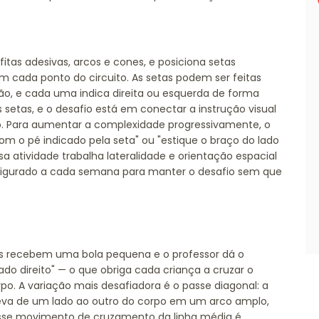
as adesivas, arcos e cones, e posiciona setas
em cada ponto do circuito. As setas podem ser feitas
ão, e cada uma indica direita ou esquerda de forma
as setas, e o desafio está em conectar a instrução visual
o. Para aumentar a complexidade progressivamente, o
m o pé indicado pela seta" ou "estique o braço do lado
a atividade trabalha lateralidade e orientação espacial
figurado a cada semana para manter o desafio sem que
as recebem uma bola pequena e o professor dá o
do direito" — o que obriga cada criança a cruzar o
rpo. A variação mais desafiadora é o passe diagonal: a
leva de um lado ao outro do corpo em um arco amplo,
Esse movimento de cruzamento da linha média é