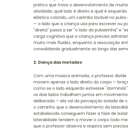
prático que trava o desenvolvimento de muita
atividade, qual lado é direito e qual é esquerd
elástico colorido, um carimbo lavável no pul
— o lado que a criança usa para escrever ou pa
"direita" passa a ser "o lado da pulseirinha" e "
carga cognitiva que a criança precisa administ
muito mais fluidez, enquanto a associação entr
consolidando gradualmente ao longo das sem
2. Dança das metades
Com uma música animada, o professor divide 
movem apenas o lado direito do corpo — braço di
como se o lado esquerdo estivesse "dormindo". 
os dois lados trabalham juntos em movimentos
deliberada — ela vai da percepção isolada de 
o caminho que o desenvolvimento da lateralid
estabelecida conseguem fazer a fase de isola
lateralidade tendem a mover o corpo todo m
que o professor observa e registra sem precisa