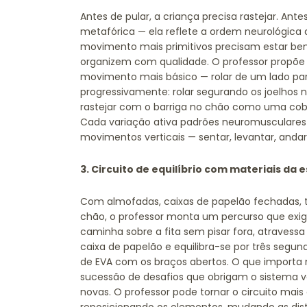
Antes de pular, a criança precisa rastejar. Ante
metafórica — ela reflete a ordem neurológica
movimento mais primitivos precisam estar be
organizem com qualidade. O professor propõ
movimento mais básico — rolar de um lado par
progressivamente: rolar segurando os joelhos n
rastejar com o barriga no chão como uma cobr
Cada variação ativa padrões neuromusculares d
movimentos verticais — sentar, levantar, andar,
3. Circuito de equilíbrio com materiais da 
Com almofadas, caixas de papelão fechadas, táb
chão, o professor monta um percurso que exige
caminha sobre a fita sem pisar fora, atravessa
caixa de papelão e equilibra-se por três segu
de EVA com os braços abertos. O que importa n
sucessão de desafios que obrigam o sistema v
novas. O professor pode tornar o circuito ma