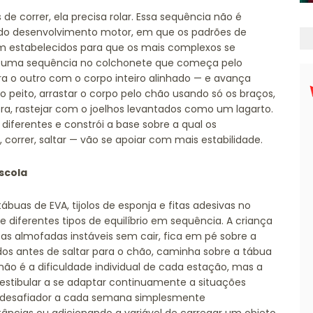
s de correr, ela precisa rolar. Essa sequência não é
 do desenvolvimento motor, em que os padrões de
m estabelecidos para que os mais complexos se
e uma sequência no colchonete que começa pelo
a o outro com o corpo inteiro alinhado — e avança
o peito, arrastar o corpo pelo chão usando só os braços,
a, rastejar com o joelhos levantados como um lagarto.
iferentes e constrói a base sobre a qual os
 correr, saltar — vão se apoiar com mais estabilidade.
escola
uas de EVA, tijolos de esponja e fitas adesivas no
 diferentes tipos de equilíbrio em sequência. A criança
 as almofadas instáveis sem cair, fica em pé sobre a
ndos antes de saltar para o chão, caminha sobre a tábua
ão é a dificuldade individual de cada estação, mas a
estibular a se adaptar continuamente a situações
is desafiador a cada semana simplesmente