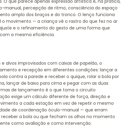
O que parece apenas expressão artística é, na prática,
o-manual, percepção de ritmo, consciência do espaço
mento amplo dos braços e do tronco. O lenço funciona
 o movimento — a criança vê o rastro do que fez no ar
 o ajuste e o refinamento do gesto de uma forma que
 com a mesma eficiência.
 e alvos improvisados com caixas de papelão, o
amento e recepção em diferentes condições: lançar a
ola contra a parede e receber o quique, rolar a bola por
a, lançar de baixo para cima e pegar com as duas
formas de lançamento é o que torna o circuito
ção exige um cálculo diferente de força, direção e
 movimento a cada estação em vez de repetir o mesmo
uldade de coordenação óculo-manual — que erram
 receber a bola ou que fecham os olhos no momento
mente como avaliação e como intervenção.