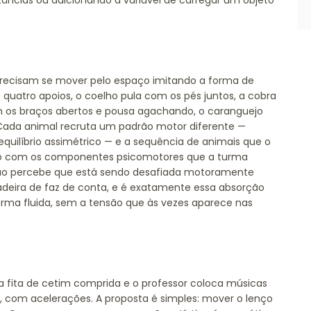
âncias ou adicionando a variável de carregar um objeto
precisam se mover pelo espaço imitando a forma de
quatro apoios, o coelho pula com os pés juntos, a cobra
om os braços abertos e pousa agachando, o caranguejo
Cada animal recruta um padrão motor diferente —
 equilíbrio assimétrico — e a sequência de animais que o
rdo com os componentes psicomotores que a turma
 não percebe que está sendo desafiada motoramente
deira de faz de conta, e é exatamente essa absorção
ma fluida, sem a tensão que às vezes aparece nas
 fita de cetim comprida e o professor coloca músicas
s, com acelerações. A proposta é simples: mover o lenço