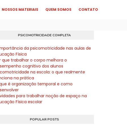
NOSSOS MATERIAIS
QUEM SOMOS
CONTATO
PSICOMOTRICIDADE COMPLETA
importância da psicomotricidade nas aulas de
ucação Física
r que trabalhar o corpo melhora o
sempenho cognitivo dos alunos
icomotricidade na escola: o que realmente
nciona na prática
que é organização temporal e como
senvolver
ividades para trabalhar noção de espaço na
ucação Física escolar
POPULAR POSTS