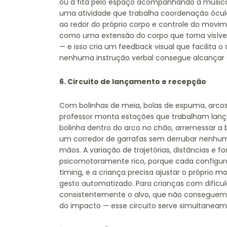
ou a fita pelo espaço acompanhando a música. 
uma atividade que trabalha coordenação ócul
ao redor do próprio corpo e controle do movi
como uma extensão do corpo que torna visível
— e isso cria um feedback visual que facilita
nenhuma instrução verbal consegue alcançar
6. Circuito de lançamento e recepção
Com bolinhas de meia, bolas de espuma, arcos
professor monta estações que trabalham lanç
bolinha dentro do arco no chão, arremessar a b
um corredor de garrafas sem derrubar nenhum
mãos. A variação de trajetórias, distâncias e 
psicomotoramente rico, porque cada configura
timing, e a criança precisa ajustar o próprio
gesto automatizado. Para crianças com dific
consistentemente o alvo, que não conseguem
do impacto — esse circuito serve simultanea