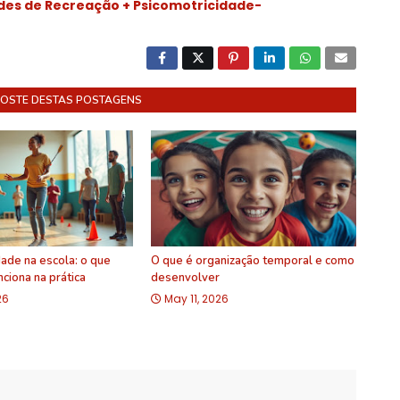
des de Recreação + Psicomotricidade-
GOSTE DESTAS POSTAGENS
ade na escola: o que
O que é organização temporal e como
ciona na prática
desenvolver
26
May 11, 2026