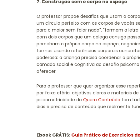
7. Construção com o corpo no espaço
O professor propõe desafios que usam o corp
um círculo perfeito com os corpos de vocês s
para o maior sem falar nada", "formem a letra
com dois corpos que um colega consiga passar 
percebam o próprio corpo no espaço, negociem
formas usando referências corporais concretas
poderosa: a criança precisa coordenar o próp
camada social e cognitiva ao desafio psicomo
oferecer.
Para o professor que quer organizar esse repe
por faixa etária, objetivos claros e materiais
psicomotricidade do
Quero Conteúdo
tem tudo
dias e precisa de conteúdo que realmente func
Ebook GRÁTIS:
Guia Prático de Exercícios d