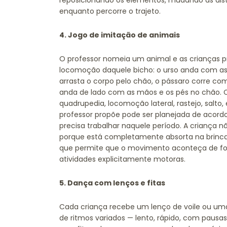
reposicionando os elementos, mudando as dist
enquanto percorre o trajeto.
4. Jogo de imitação de animais
O professor nomeia um animal e as crianças 
locomoção daquele bicho: o urso anda com as 
arrasta o corpo pelo chão, o pássaro corre c
anda de lado com as mãos e os pés no chão. 
quadrupedia, locomoção lateral, rastejo, salto,
professor propõe pode ser planejada de aco
precisa trabalhar naquele período. A criança
porque está completamente absorta na brinca
que permite que o movimento aconteça de for
atividades explicitamente motoras.
5. Dança com lenços e fitas
Cada criança recebe um lenço de voile ou uma
de ritmos variados — lento, rápido, com pausa