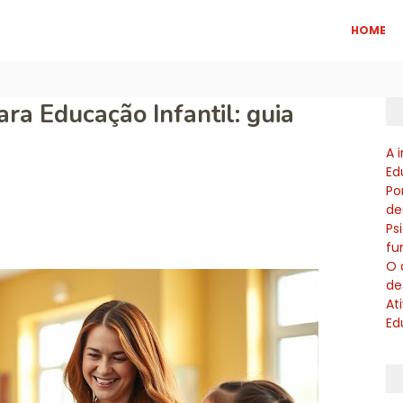
HOME
ra Educação Infantil: guia
A 
Ed
Po
de
Ps
fu
O 
de
At
Ed